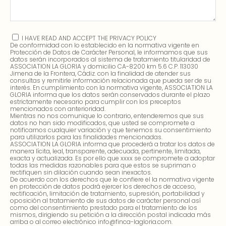
I HAVE READ AND ACCEPT THE PRIVACY POLICY
De conformidad con lo establecido en la normativa vigente en
Protección de Datos de Carácter Personal, le informamos que sus
datos serán incorporados al sistema de tratamiento titularidad de
ASSOCIATION LA GLORIA y domicilio CA-8200 km 5.6 C.P. 113030
Jimena de la Frontera, Cádiz. con la finalidad de atender sus
consultas y remitirle información relacionada que pueda ser de su
interés. En cumplimiento con la normativa vigente, ASSOCIATION LA
GLORIA informa que los datos serán conservados durante el plazo
estrictamente necesario para cumplir con los preceptos
mencionados con anterioridad.
Mientras no nos comunique lo contrario, entenderemos que sus
datos no han sido modificados, que usted se compromete a
notificarnos cualquier variación y que tenemos su consentimiento
para utilizarlos para las finalidades mencionadas.
ASSOCIATION LA GLORIA informa que procederá a tratar los datos de
manera lícita, leal, transparente, adecuada, pertinente, limitada,
exacta y actualizada. Es por ello que xxxx se compromete a adoptar
todas las medidas razonables para que estos se supriman o
rectifiquen sin dilación cuando sean inexactos.
De acuerdo con los derechos que le confiere el la normativa vigente
en protección de datos podrá ejercer los derechos de acceso,
rectificación, limitación de tratamiento, supresión, portabilidad y
oposición al tratamiento de sus datos de carácter personal así
como del consentimiento prestado para el tratamiento de los
mismos, dirigiendo su petición a la dirección postal indicada más
arriba o al correo electrónico info@finca-lagloria.com.